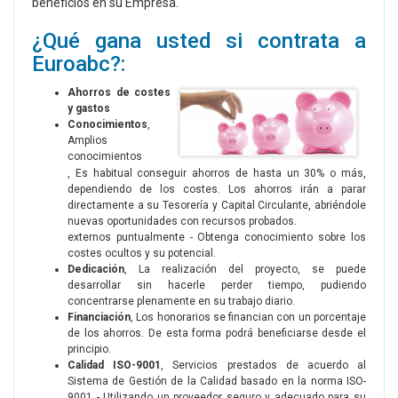
beneficios en su Empresa.
¿Qué gana usted si contrata a
Euroabc?:
Ahorros de costes
y gastos
Conocimientos
,
Amplios
conocimientos
, Es habitual conseguir ahorros de hasta un 30% o más,
dependiendo de los costes. Los ahorros irán a parar
directamente a su Tesorería y Capital Circulante, abriéndole
nuevas oportunidades con recursos probados.
externos puntualmente - Obtenga conocimiento sobre los
costes ocultos y su potencial.
Dedicación
, La realización del proyecto, se puede
desarrollar sin hacerle perder tiempo, pudiendo
concentrarse plenamente en su trabajo diario.
Financiación
, Los honorarios se financian con un porcentaje
de los ahorros. De esta forma podrá beneficiarse desde el
principio.
Calidad ISO-9001
, Servicios prestados de acuerdo al
Sistema de Gestión de la Calidad basado en la norma ISO-
9001 - Utilizando un proveedor seguro y adecuado para su