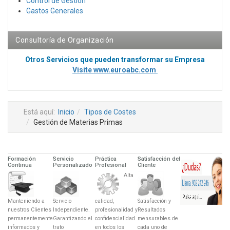
Control de Gestión
Gastos Generales
Consultoría de Organización
Otros Servicios que pueden transformar su Empresa
Visite www.euroabc.com
Está aquí:
Inicio
Tipos de Costes
Gestión de Materias Primas
Formación
Servicio
Práctica
Satisfacción del
Continua
Personalizado
Profesional
Cliente
Alta
Manteniendo a
Servicio
calidad,
Satisfacción y
nuestros Clientes
Independiente.
profesionalidad y
Resultados
permanentemente
Garantizando el
confidencialidad
mensurables de
informados y
trato
en todos los
cada uno de